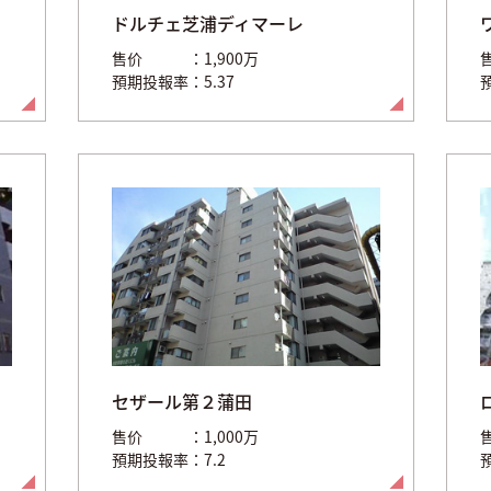
ドルチェ芝浦ディマーレ
售价
1,900万
預期投報率
5.37
セザール第２蒲田
售价
1,000万
預期投報率
7.2