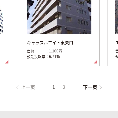
キャッスルエイト東矢口
售价
1,100万
預期投報率
6.71%
上一页
1
2
下一页