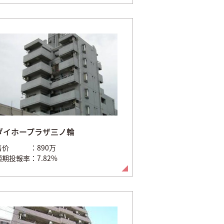
ダイホープラザ三ノ輪
售价
890万
預期投報率
7.82%