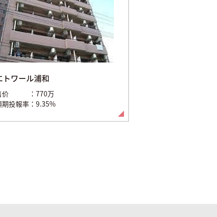
エトワール浦和
售价
770万
預期投報率
9.35%