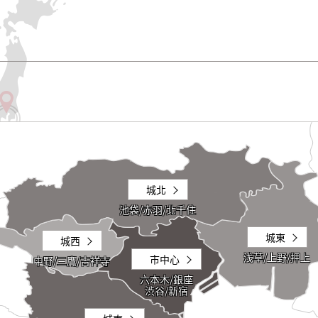
城北
池袋/赤羽/北千住
城東
城西
浅草/上野/押上
市中心
中野/三鷹/吉祥寺
六本木/銀座
渋谷/新宿