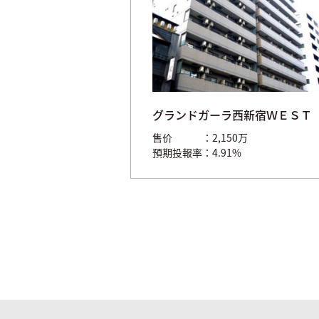
グランドガーラ西新宿ＷＥＳＴ
售价
2,150万
預期投報率
4.91%