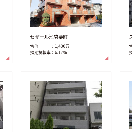
セザール池袋要町
售价
1,400万
預期投報率
6.17%