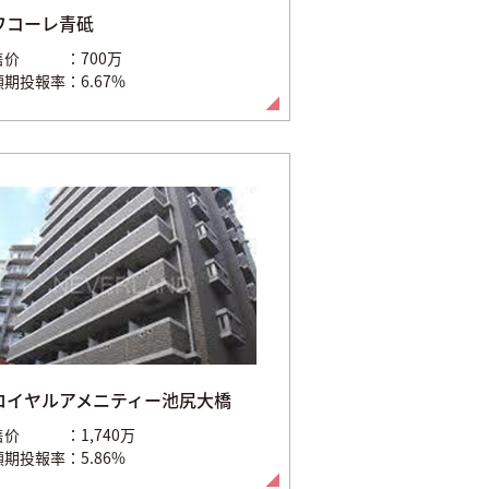
ワコーレ青砥
售价
700万
預期投報率
6.67%
ロイヤルアメニティー池尻大橋
售价
1,740万
預期投報率
5.86%