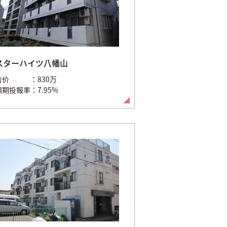
スターハイツ八幡山
售价
830万
預期投報率
7.95%