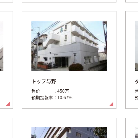
トップ与野
售价
450万
預期投報率
10.67%